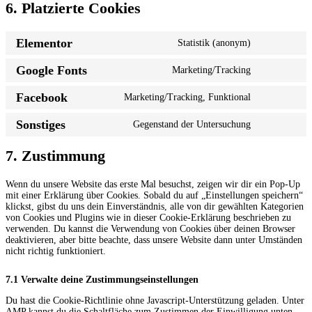
6. Platzierte Cookies
Elementor
Statistik (anonym)
Consent
to
Google Fonts
Marketing/Tracking
service
Consent
elementor
to
Facebook
Marketing/Tracking, Funktional
service
Consent
google-
to
fonts
Sonstiges
Gegenstand der Untersuchung
service
Consent
facebook
to
service
7. Zustimmung
sonstiges
Wenn du unsere Website das erste Mal besuchst, zeigen wir dir ein Pop-Up
mit einer Erklärung über Cookies. Sobald du auf „Einstellungen speichern“
klickst, gibst du uns dein Einverständnis, alle von dir gewählten Kategorien
von Cookies und Plugins wie in dieser Cookie-Erklärung beschrieben zu
verwenden. Du kannst die Verwendung von Cookies über deinen Browser
deaktivieren, aber bitte beachte, dass unsere Website dann unter Umständen
nicht richtig funktioniert.
7.1 Verwalte deine Zustimmungseinstellungen
Du hast die Cookie-Richtlinie ohne Javascript-Unterstützung geladen. Unter
AMP kannst du die Schaltfläche zum Zustimmen der Einwilligung unten